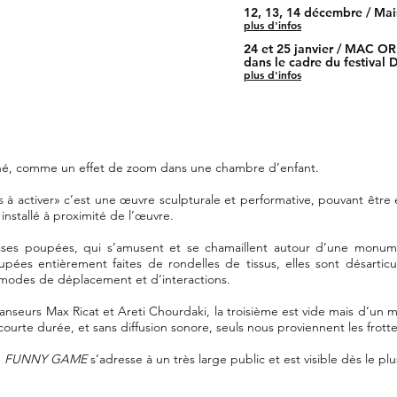
12, 13, 14 dé
cembre / Mai
plus d'infos
24 et 25 janvier
/ MAC ORL
dans le cadre du festival
plus d'infos
né, comme un effet de zoom dans une chambre d’enfant.
à activer» c’est une œuvre sculpturale et performative, pouvant être ex
nstallé à proximité de l’œuvre.
ses poupées, qui s’amusent et se chamaillent autour d’une monumenta
upées entièrement faites de rondelles de tissus, elles sont désartic
s modes de déplacement et d’interactions.
danseurs Max Ricat et Areti Chourdaki, la troisième est vide mais d’un m
courte durée, et sans diffusion sonore, seuls nous proviennent les frot
,
FUNNY GAME
s’adresse à un très large public et est visible dès le pl