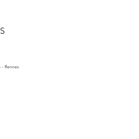
S
e - Rennes