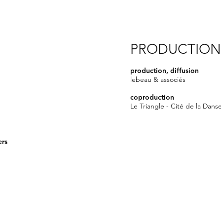
PRODUCTION
production, diffusion
lebeau & associés
coproduction
Le Triangle - Cité de la Dans
ers