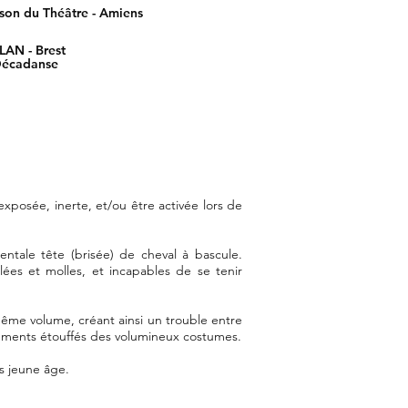
son du Théâtre - Amiens
AN - Brest
 Décadanse
posée, inerte, et/ou être activée lors de
le tête (brisée) de cheval à bascule.
ulées et molles, et incapables de se tenir
ême volume, créant ainsi un trouble entre
tements étouffés des volumineux costumes.
us jeune âge.