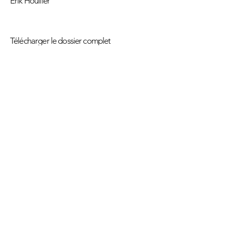
Érik Houllier
Télécharger le dossier complet
Télécharger la revue de presse
ici
ici
PRODUCTIONS
production, diffusion
lebeau & associés
co-production
Le Théâtre - Scène Nationale de Saint-
Nazaire, L'Espace André Malraux - Scène
Nationale de Chambéry et de Savoie