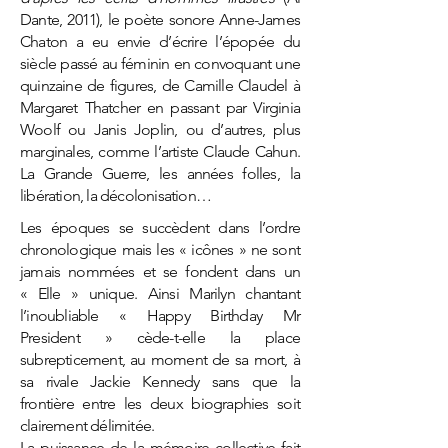
Dante, 2011), le poète sonore Anne-James
Chaton a eu envie d’écrire l’épopée du
siècle passé au féminin en convoquant une
quinzaine de figures, de Camille Claudel à
Margaret Thatcher en passant par Virginia
Woolf ou Janis Joplin, ou d’autres, plus
marginales, comme l’artiste Claude Cahun.
La Grande Guerre, les années folles, la
libération, la décolonisation…
Les époques se succèdent dans l’ordre
chronologique mais les « icônes » ne sont
jamais nommées et se fondent dans un
« Elle » unique. Ainsi Marilyn chantant
l’inoubliable « Happy Birthday Mr
President » cède-t-elle la place
subrepticement, au moment de sa mort, à
sa rivale Jackie Kennedy sans que la
frontière entre les deux biographies soit
clairement délimitée.
La puissance de la mémoire collective fait