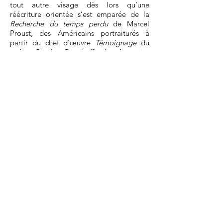
tout autre visage dès lors qu’une
réécriture orientée s’est emparée de la
Recherche du temps perdu
de Marcel
Proust, des Américains portraiturés à
partir du chef d’œuvre
Témoignage
du
poète Charles Reznikoff, des Argentins
saisis après la relecture du roman fleuve
de Roberto Arlt
Les 7 fous
/
Les lances
flammes
; enfin des italiens aux
singularités si prononcées quand on suit,
de façon libre, le texte de
L’Histoire
Naturelle
de Pline L’Ancien.
Ce tour du monde, l’écrivain-performeur
le réalise en compagnie d’artistes
originaires de ces populations et
pratiquant chacun un art différent : un
musicien, un sculpteur, un vidéaste, un
performeur, une danseuse.
Les duos ainsi réunis sur une seule scène,
se déployant en un seul récit du monde,
donnent vie à toutes les dimensions du
plateau, par l’image animée, le son, la