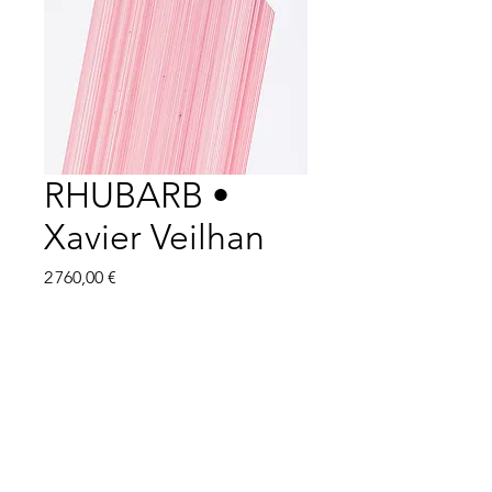
RHUBARB •
Xavier Veilhan
Prix
2 760,00 €
ÉPUISÉ
encre sur papier, cadre en
contreplaqué
; encadré : 33,5 x 46
x 3 cm