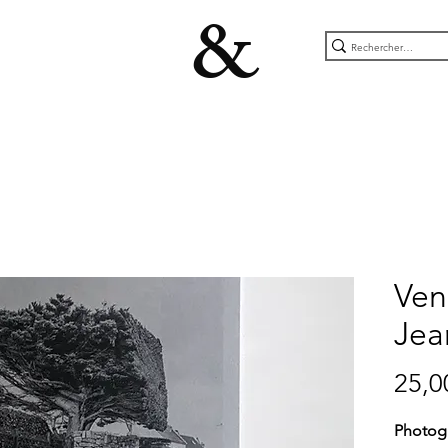
&
Veni
Jea
25,0
Photog