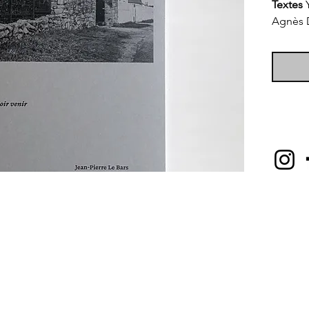
Textes
Agnès 
Éditio
éditori
Soutie
Angelie
Impres