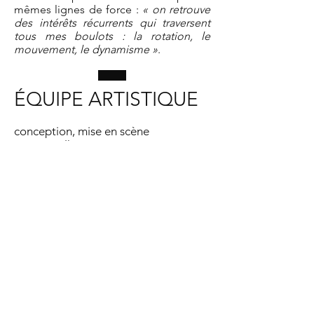
mêmes lignes de force :
« on retrouve
des intérêts récurrents qui traversent
tous mes boulots : la rotation, le
mouvement, le dynamisme »
.
ÉQUIPE ARTISTIQUE
conception, mise en scène
Xavier Veilhan
musique
Éliane Radigue
collaboration artistique
Alexis Bertrand, Violeta Kreimer
interprétation
Rhodri Davies, harpiste
David Artaud
Anina Roecheisen