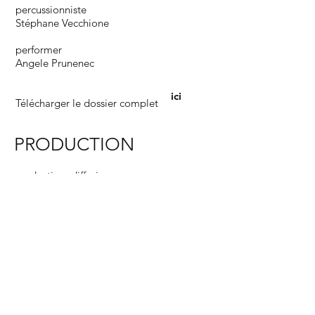
percussionniste
Stéphane Vecchione
performer
Angele Prunenec
ici
Télécharger le dossier complet
PRODUCTION
production, diffusion
lebeau & associés
coproduction
Bonlieu – Scène Nationale d'Annecy
Communauté d'Agglomération Mont
Saint-Michel – Normandie
Le Printemps des Comédiens –
Montpellier
Les Tombées de la Nuit – Rennes